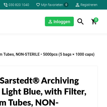
030 820 1040
Mijn favorieten
Registreren
0
0
Inloggen
16mm Tubes, NON-STERILE • 5000pcs (5 bags × 1000 caps)
 Sarstedt® Archiving
Light Blue, with Filter,
mm Tubes, NON-