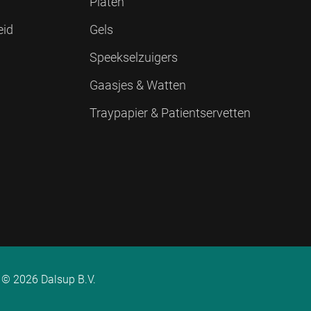
Platen
eid
Gels
Speekselzuigers
Gaasjes & Watten
Traypapier & Patientservetten
© 2026 Dalsup B.V.