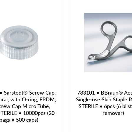
• Sarstedt® Screw Cap,
783101 • BBraun® Ae
ural, with O-ring, EPDM,
Single-use Skin Staple 
crew Cap Micro Tube,
STERILE • 6pcs (6 blist
ERILE • 10000pcs (20
remover)
bags × 500 caps)