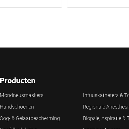
Producten
Mondneusmaskers
Infuuskatheters & 
Handschoenen
Regionale Anesthes
Oog- & Gelaatbescherming
Biopsie, Aspiratie &