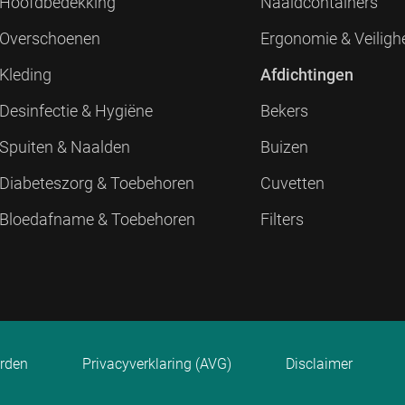
Hoofdbedekking
Naaldcontainers
Overschoenen
Ergonomie & Veiligh
Kleding
Afdichtingen
Desinfectie & Hygiëne
Bekers
Spuiten & Naalden
Buizen
Diabeteszorg & Toebehoren
Cuvetten
Bloedafname & Toebehoren
Filters
rden
Privacyverklaring (AVG)
Disclaimer