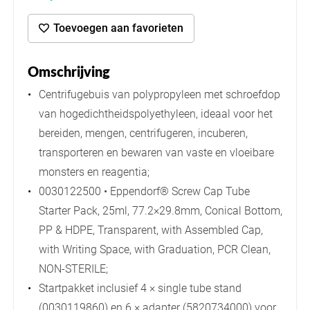
Toevoegen aan favorieten
Omschrijving
Centrifugebuis van polypropyleen met schroefdop
van hogedichtheidspolyethyleen, ideaal voor het
bereiden, mengen, centrifugeren, incuberen,
transporteren en bewaren van vaste en vloeibare
monsters en reagentia;
0030122500 • Eppendorf® Screw Cap Tube
Starter Pack, 25ml, 77.2×29.8mm, Conical Bottom,
PP & HDPE, Transparent, with Assembled Cap,
with Writing Space, with Graduation, PCR Clean,
NON-STERILE;
Startpakket inclusief 4 × single tube stand
(0030119860) en 6 × adapter (5820734000) voor