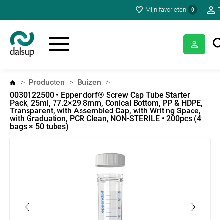
Mijn favorieten
R
0
Producten
Buizen
0030122500 • Eppendorf® Screw Cap Tube Starter
Pack, 25ml, 77.2×29.8mm, Conical Bottom, PP & HDPE,
Transparent, with Assembled Cap, with Writing Space,
with Graduation, PCR Clean, NON-STERILE • 200pcs (4
bags × 50 tubes)