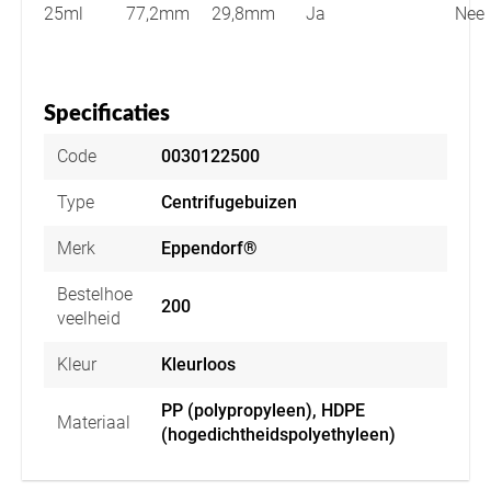
25ml
77,2mm
29,8mm
Ja
Nee
Specificaties
Code
0030122500
Type
Centrifugebuizen
Merk
Eppendorf®
Bestelhoe
200
veelheid
Kleur
Kleurloos
PP (polypropyleen), HDPE
Materiaal
(hogedichtheidspolyethyleen)