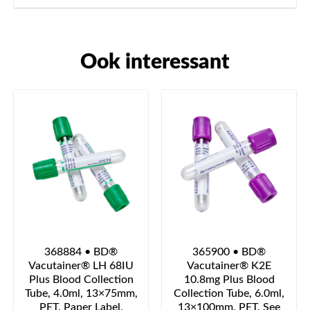
Ook interessant
368884 • BD®
365900 • BD®
Vacutainer® LH 68IU
Vacutainer® K2E
Plus Blood Collection
10.8mg Plus Blood
Tube, 4.0ml, 13×75mm,
Collection Tube, 6.0ml,
PET, Paper Label,
13×100mm, PET, See