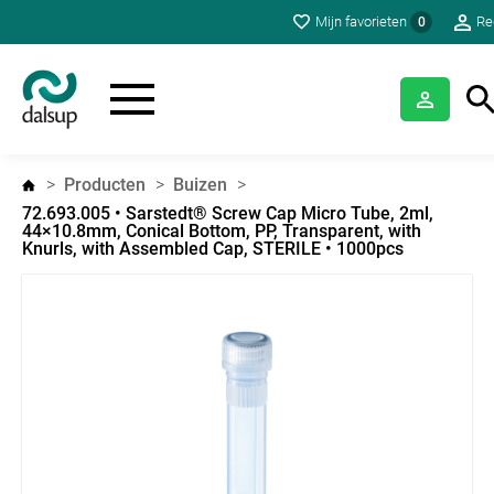
Mijn favorieten
Re
0
Producten
Buizen
72.693.005 • Sarstedt® Screw Cap Micro Tube, 2ml,
44×10.8mm, Conical Bottom, PP, Transparent, with
Knurls, with Assembled Cap, STERILE • 1000pcs