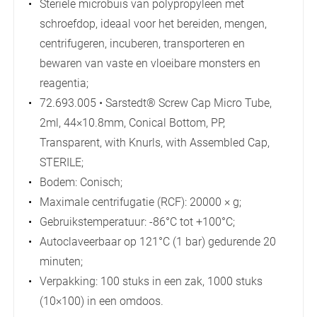
Steriele microbuis van polypropyleen met
schroefdop, ideaal voor het bereiden, mengen,
centrifugeren, incuberen, transporteren en
bewaren van vaste en vloeibare monsters en
reagentia;
72.693.005 • Sarstedt® Screw Cap Micro Tube,
2ml, 44×10.8mm, Conical Bottom, PP,
Transparent, with Knurls, with Assembled Cap,
STERILE;
Bodem: Conisch;
Maximale centrifugatie (RCF): 20000 × g;
Gebruikstemperatuur: -86°C tot +100°C;
Autoclaveerbaar op 121°C (1 bar) gedurende 20
minuten;
Verpakking: 100 stuks in een zak, 1000 stuks
(10×100) in een omdoos.