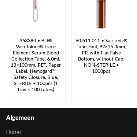
368380 • BD®
60.611.011 • Sarstedt®
Vacutainer® Trace
Tube, 5ml, 92×15.3mm,
Element Serum Blood
PP, with Flat False
Collection Tube, 6.0ml,
Bottom, without Cap,
13×100mm, PET, Paper
NON-STERILE •
Label, Hemogard™
1000pcs
Safety Closure, Blue,
STERILE • 100pcs (1
tray × 100 tubes)
Algemeen
Home