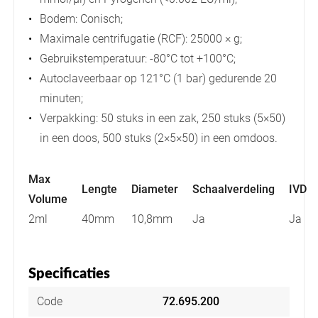
Bodem: Conisch;
Maximale centrifugatie (RCF): 25000 × g;
Gebruikstemperatuur: -80°C tot +100°C;
Autoclaveerbaar op 121°C (1 bar) gedurende 20
minuten;
Verpakking: 50 stuks in een zak, 250 stuks (5×50)
in een doos, 500 stuks (2×5×50) in een omdoos.
Max
Lengte
Diameter
Schaalverdeling
IVD
Volume
2ml
40mm
10,8mm
Ja
Ja
Specificaties
Code
72.695.200