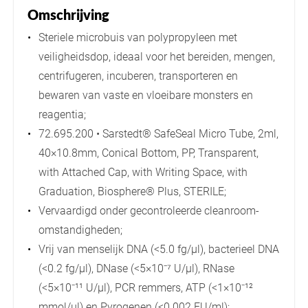
Omschrijving
Steriele microbuis van polypropyleen met
veiligheidsdop, ideaal voor het bereiden, mengen,
centrifugeren, incuberen, transporteren en
bewaren van vaste en vloeibare monsters en
reagentia;
72.695.200 • Sarstedt® SafeSeal Micro Tube, 2ml,
40×10.8mm, Conical Bottom, PP, Transparent,
with Attached Cap, with Writing Space, with
Graduation, Biosphere® Plus, STERILE;
Vervaardigd onder gecontroleerde cleanroom-
omstandigheden;
Vrij van menselijk DNA (<5.0 fg/µl), bacterieel DNA
(<0.2 fg/µl), DNase (<5×10⁻⁷ U/µl), RNase
(<5×10⁻¹¹ U/µl), PCR remmers, ATP (<1×10⁻¹²
mmol/µl) en Pyrogenen (<0.002 EU/ml);