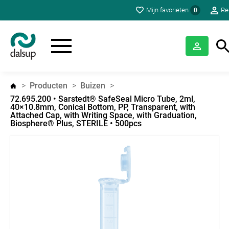
Mijn favorieten
Re
0
Producten
Buizen
72.695.200 • Sarstedt® SafeSeal Micro Tube, 2ml,
40×10.8mm, Conical Bottom, PP, Transparent, with
Attached Cap, with Writing Space, with Graduation,
Biosphere® Plus, STERILE • 500pcs