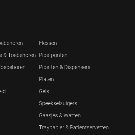
Toebehoren
Flessen
ie & Toebehoren
Pipetpunten
 Toebehoren
Pipetten & Dispensers
Platen
eid
Gels
Speekselzuigers
Gaasjes & Watten
Traypapier & Patientservetten