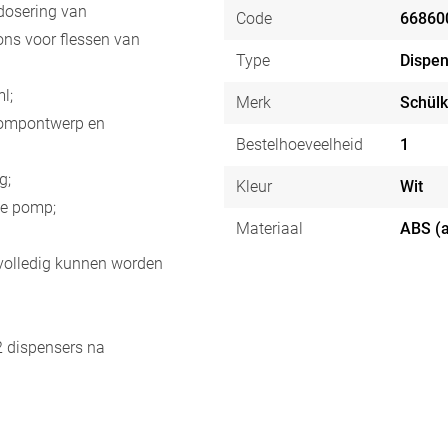
dosering van
Code
66860
ons voor flessen van
Type
Dispen
l;
Merk
Schül
pompontwerp en
Bestelhoeveelheid
1
g;
Kleur
Wit
le pomp;
Materiaal
ABS (a
volledig kunnen worden
2 dispensers na