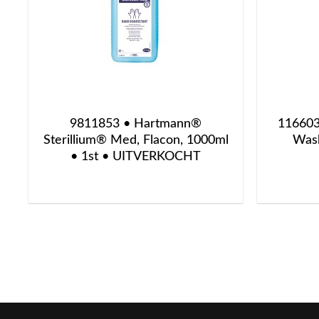
9811853 • Hartmann®
116603
Sterillium® Med, Flacon, 1000ml
Wash
• 1st • UITVERKOCHT