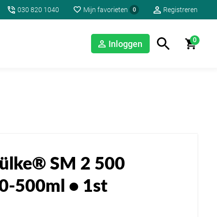
030 820 1040
Mijn favorieten
Registreren
0
0
Inloggen
ülke® SM 2 500
0-500ml • 1st