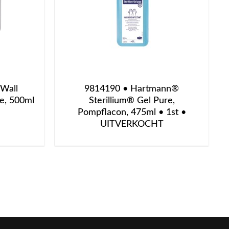
Wall
9814190 • Hartmann®
le, 500ml
Sterillium® Gel Pure,
Pompflacon, 475ml • 1st •
UITVERKOCHT