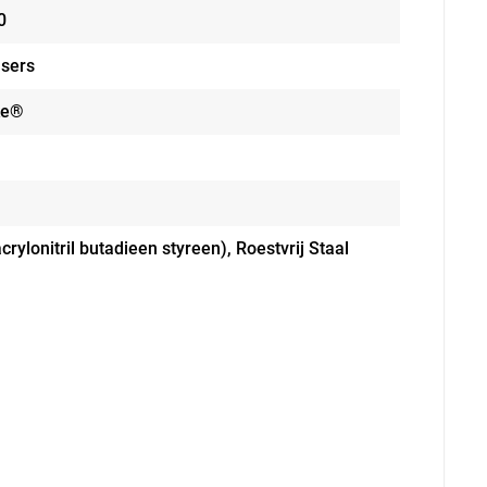
0
sers
ke®
crylonitril butadieen styreen), Roestvrij Staal