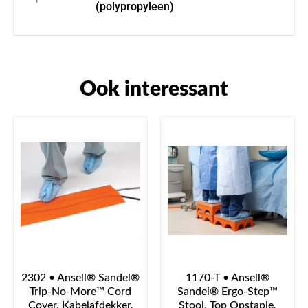
(polypropyleen)
Ook interessant
2302 • Ansell® Sandel®
1170-T • Ansell®
Trip-No-More™ Cord
Sandel® Ergo-Step™
Cover, Kabelafdekker,
Stool, Top Opstapje,