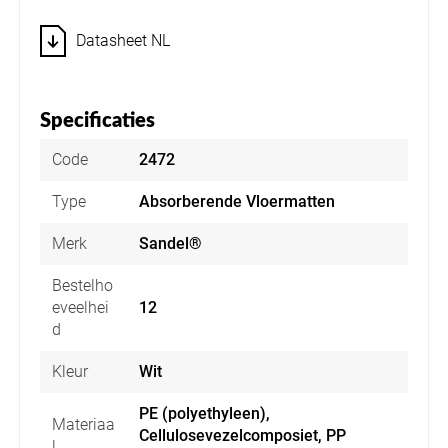
Datasheet NL
Specificaties
Code
2472
Type
Absorberende Vloermatten
Merk
Sandel®
Bestelho
eveelhei
12
d
Kleur
Wit
PE (polyethyleen),
Materiaa
Cellulosevezelcomposiet, PP
l