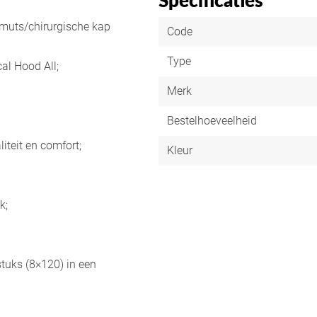
Specificaties
nmuts/chirurgische kap
Code
Type
al Hood All;
Merk
Bestelhoeveelheid
iteit en comfort;
Kleur
k;
tuks (8×120) in een