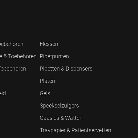
Toebehoren
Flessen
ie & Toebehoren
Pipetpunten
 Toebehoren
Pipetten & Dispensers
Platen
eid
Gels
Speekselzuigers
Gaasjes & Watten
Traypapier & Patientservetten