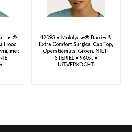
arrier®
42093 • Mölnlycke® Barrier®
ns Hood
Extra Comfort Surgical Cap Top,
vrij, met
Operatiemuts, Groen, NIET-
NIET-
STERIEL • 960st •
 •
UITVERKOCHT