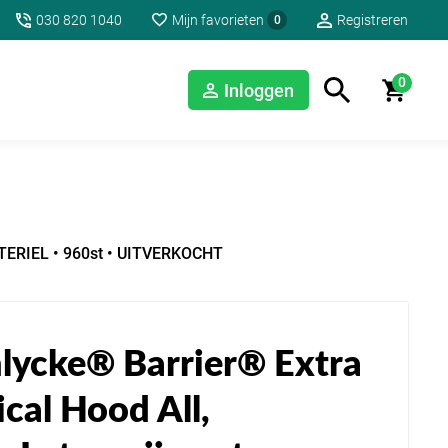
030 820 1040
Mijn favorieten
Registreren
0
0
Inloggen
-STERIEL • 960st • UITVERKOCHT
lycke® Barrier® Extra
cal Hood All,