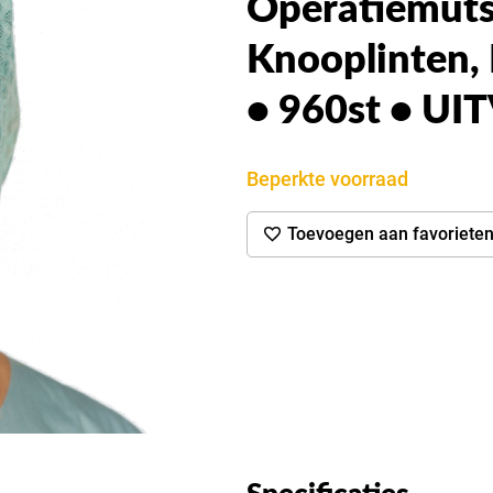
Operatiemuts,
Knooplinten,
• 960st • U
Beperkte voorraad
Toevoegen aan favoriete