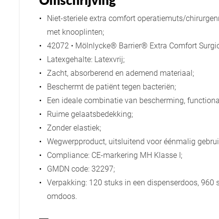
Omschrijving
Niet-steriele extra comfort operatiemuts/chirurge
met knooplinten;
42072 • Mölnlycke® Barrier® Extra Comfort Surgic
Latexgehalte: Latexvrij;
Zacht, absorberend en ademend materiaal;
Beschermt de patiënt tegen bacteriën;
Een ideale combinatie van bescherming, functional
Ruime gelaatsbedekking;
Zonder elastiek;
Wegwerpproduct, uitsluitend voor éénmalig gebrui
Compliance: CE-markering MH Klasse I;
GMDN code: 32297;
Verpakking: 120 stuks in een dispenserdoos, 960 s
omdoos.