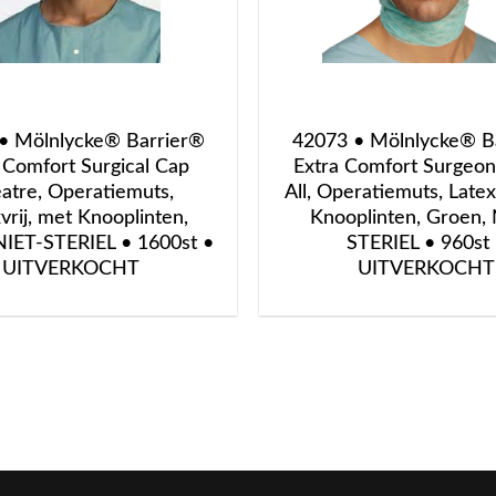
• Mölnlycke® Barrier®
42073 • Mölnlycke® B
 Comfort Surgical Cap
Extra Comfort Surgeo
atre, Operatiemuts,
All, Operatiemuts, Latex
vrij, met Knooplinten,
Knooplinten, Groen, 
NIET-STERIEL • 1600st •
STERIEL • 960st
UITVERKOCHT
UITVERKOCHT