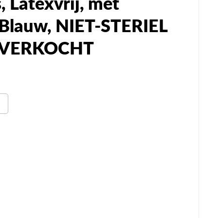
 Latexvrij, met
 Blauw, NIET-STERIEL
ITVERKOCHT
n