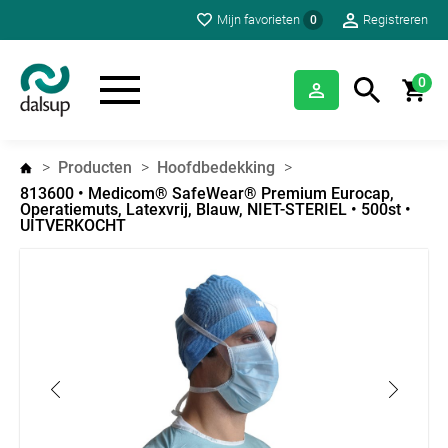
Mijn favorieten
Registreren
0
0
Producten
Hoofdbedekking
813600 • Medicom® SafeWear® Premium Eurocap,
Operatiemuts, Latexvrij, Blauw, NIET-STERIEL • 500st •
UITVERKOCHT