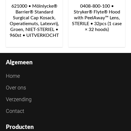
621000 • Mölnlycke®
0408-800-100 •
Barrier® Standard
Stryker® Flyte® Hood
Surgical Cap Kosack,
with PeelAway™ Lens,
Operatiemuts, Latexvrij,
STERILE • 32pcs (1 case
Groen, NIET-STERIEL •
× 32 hoods)
960st • UITVERKOCHT
Algemeen
Home
Over ons
Verzending
Contact
Producten