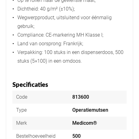
Op te rollen naar de gewenste maat;
Dichtheid: 40 g/m² (±10%);
Wegwerpproduct, uitsluitend voor éénmalig
gebruik;
Compliance: CE-markering MH Klasse I;
Land van oorsprong: Frankrijk;
Verpakking: 100 stuks in een dispenserdoos, 500
stuks (5×100) in een omdoos.
Specificaties
Code
813600
Type
Operatiemutsen
Merk
Medicom®
Bestelhoeveelheid
500