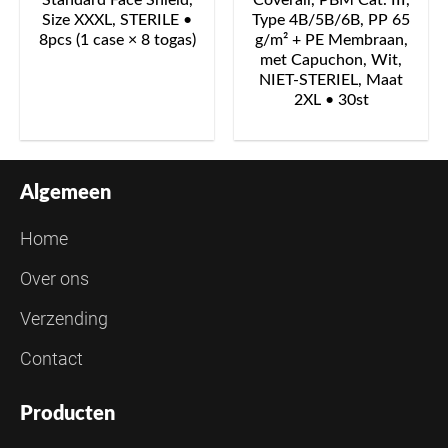
Standard Face Shield,
Coverall, PBM Cat. III,
Size XXXL, STERILE •
Type 4B/5B/6B, PP 65
8pcs (1 case × 8 togas)
g/m² + PE Membraan,
met Capuchon, Wit,
NIET-STERIEL, Maat
2XL • 30st
Algemeen
Home
Over ons
Verzending
Contact
Producten