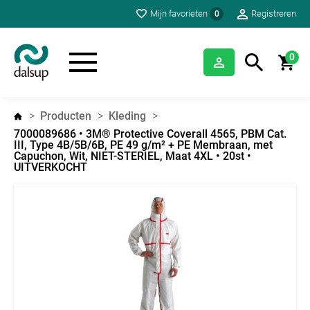
Mijn favorieten
Registreren
0
0
Producten
Kleding
7000089686 • 3M® Protective Coverall 4565, PBM Cat.
III, Type 4B/5B/6B, PE 49 g/m² + PE Membraan, met
Capuchon, Wit, NIET-STERIEL, Maat 4XL • 20st •
UITVERKOCHT