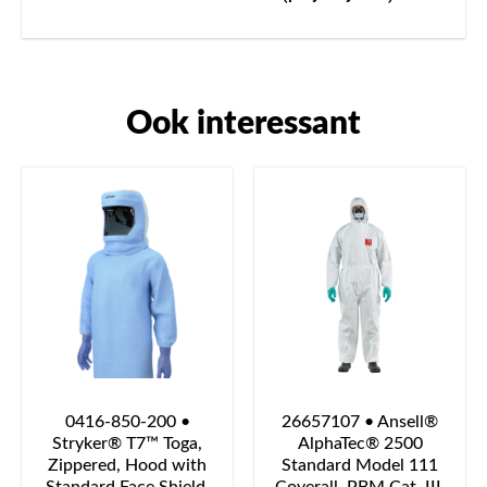
Ook interessant
0416-850-200 •
26657107 • Ansell®
Stryker® T7™ Toga,
AlphaTec® 2500
Zippered, Hood with
Standard Model 111