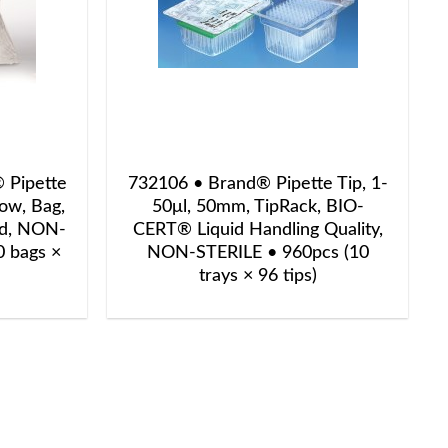
 Pipette
732106 • Brand® Pipette Tip, 1-
low, Bag,
50μl, 50mm, TipRack, BIO-
ed, NON-
CERT® Liquid Handling Quality,
0 bags ×
NON-STERILE • 960pcs (10
trays × 96 tips)