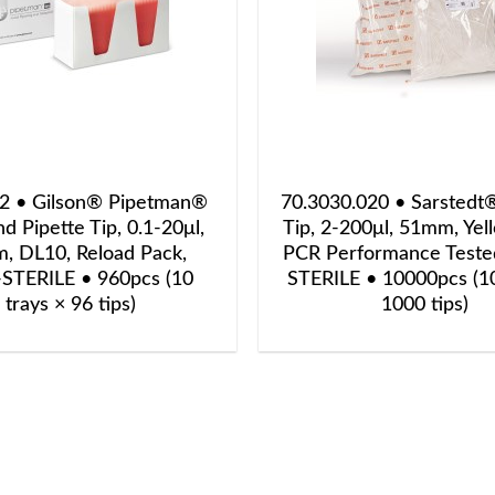
2 • Gilson® Pipetman®
70.3030.020 • Sarstedt®
 Pipette Tip, 0.1-20μl,
Tip, 2-200μl, 51mm, Yel
, DL10, Reload Pack,
PCR Performance Test
TERILE • 960pcs (10
STERILE • 10000pcs (1
trays × 96 tips)
1000 tips)