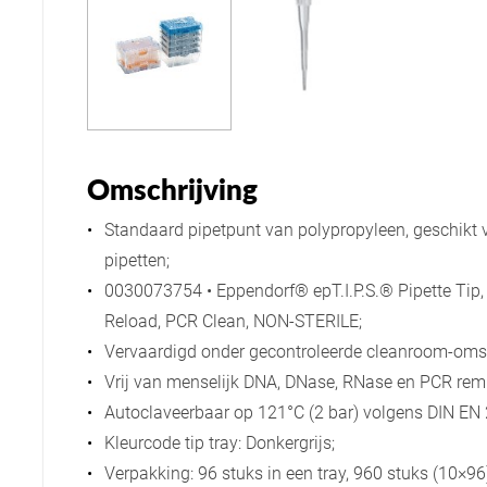
Omschrijving
Standaard pipetpunt van polypropyleen, geschikt 
pipetten;
0030073754 • Eppendorf® epT.I.P.S.® Pipette Tip,
Reload, PCR Clean, NON-STERILE;
Vervaardigd onder gecontroleerde cleanroom-oms
Vrij van menselijk DNA, DNase, RNase en PCR rem
Autoclaveerbaar op 121°C (2 bar) volgens DIN EN 
Kleurcode tip tray: Donkergrijs;
Verpakking: 96 stuks in een tray, 960 stuks (10×9