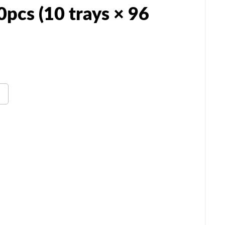
pcs (10 trays × 96
n