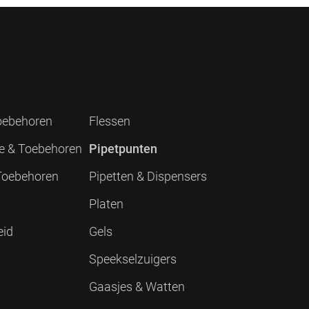
Toebehoren
Flessen
ie & Toebehoren
Pipetpunten
 Toebehoren
Pipetten & Dispensers
Platen
eid
Gels
Speekselzuigers
Gaasjes & Watten