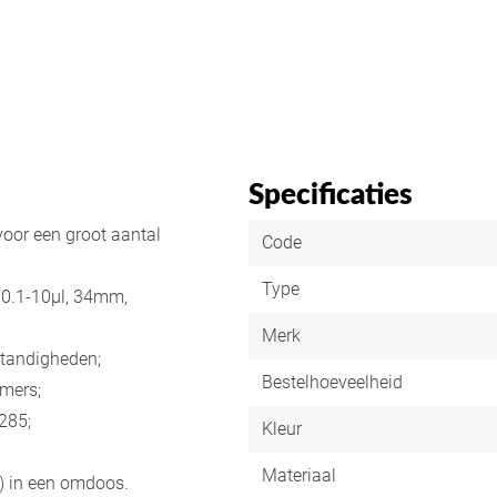
Specificaties
voor een groot aantal
Code
Type
 0.1-10µl, 34mm,
Merk
tandigheden;
Bestelhoeveelheid
mers;
285;
Kleur
Materiaal
6) in een omdoos.