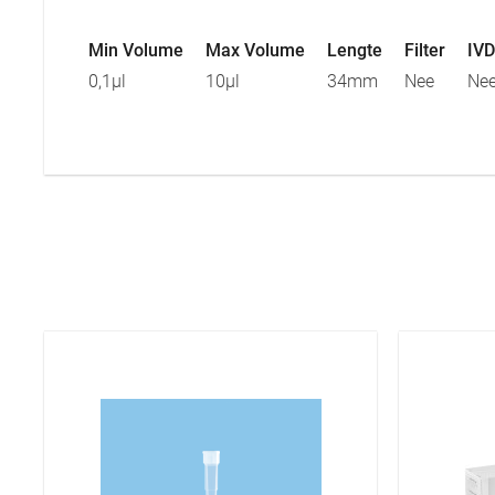
Min Volume
Max Volume
Lengte
Filter
IVD
0,1µl
10µl
34mm
Nee
Ne