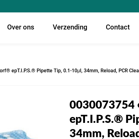
Over ons
Verzending
Contact
f® epT.I.P.S.® Pipette Tip, 0.1-10μl, 34mm, Reload, PCR Clea
0030073754 
epT.I.P.S.® Pi
34mm, Reload