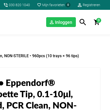
030 820 1040
Mijn favorieten
Registreren
0
0
Inloggen
n, NON-STERILE • 960pcs (10 trays × 96 tips)
• Eppendorf®
pette Tip, 0.1-10μl,
, PCR Clean, NON-