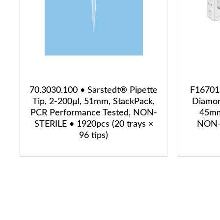
70.3030.100 • Sarstedt® Pipette
F16701
Tip, 2-200μl, 51mm, StackPack,
Diamond
PCR Performance Tested, NON-
45mm
STERILE • 1920pcs (20 trays ×
NON-S
96 tips)