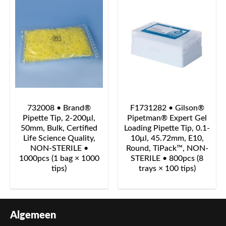
732008 • Brand®
F1731282 • Gilson®
Pipette Tip, 2-200μl,
Pipetman® Expert Gel
50mm, Bulk, Certified
Loading Pipette Tip, 0.1-
Life Science Quality,
10μl, 45.72mm, E10,
NON-STERILE •
Round, TiPack™, NON-
1000pcs (1 bag × 1000
STERILE • 800pcs (8
tips)
trays × 100 tips)
Algemeen