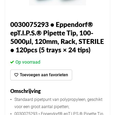
0030075293 • Eppendorf®
epT.I.P.S.® Pipette Tip, 100-
5000μl, 120mm, Rack, STERILE
• 120pcs (5 trays × 24 tips)
Op voorraad
Toevoegen aan favorieten
Omschrijving
Standaard pipetpunt van polypropyleen, geschikt
voor een groot aantal pipetten;
0030075293 • Eppendorf® epT.I.P.S.® Pipette Tip,