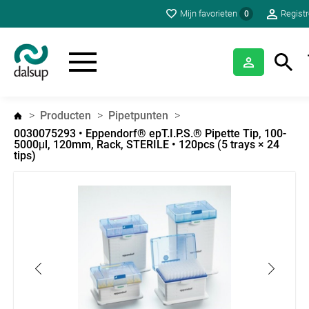
Mijn favorieten
Regist
0
Producten
Pipetpunten
0030075293 • Eppendorf® epT.I.P.S.® Pipette Tip, 100-
5000μl, 120mm, Rack, STERILE • 120pcs (5 trays × 24
tips)