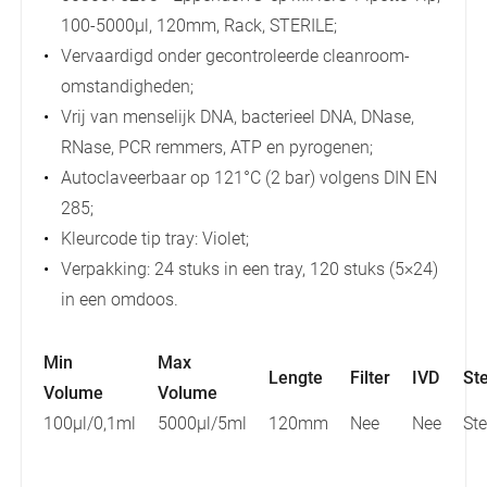
100-5000µl, 120mm, Rack, STERILE;
Vervaardigd onder gecontroleerde cleanroom-
omstandigheden;
Vrij van menselijk DNA, bacterieel DNA, DNase,
RNase, PCR remmers, ATP en pyrogenen;
Autoclaveerbaar op 121°C (2 bar) volgens DIN EN
285;
Kleurcode tip tray: Violet;
Verpakking: 24 stuks in een tray, 120 stuks (5×24)
in een omdoos.
Min
Max
Lengte
Filter
IVD
Ste
Volume
Volume
100µl/0,1ml
5000µl/5ml
120mm
Nee
Nee
Ste