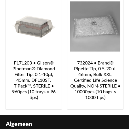
F171203 • Gilson®
732024 • Brand®
Pipetman® Diamond
Pipette Tip, 0.5-20μl,
Filter Tip, 0.1-10μl,
46mm, Bulk XXL,
45mm, DFL10ST,
Certified Life Science
TiPack™, STERILE •
Quality, NON-STERILE •
960pcs (10 trays × 96
10000pcs (10 bags ×
tips)
1000 tips)
Algemeen