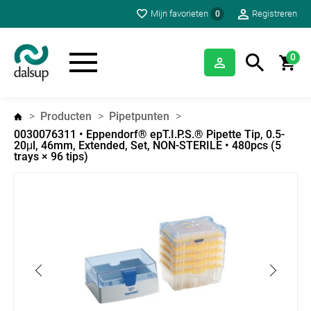
Mijn favorieten
Registreren
0
0
Producten
Pipetpunten
0030076311 • Eppendorf® epT.I.P.S.® Pipette Tip, 0.5-
20μl, 46mm, Extended, Set, NON-STERILE • 480pcs (5
trays × 96 tips)