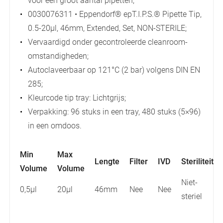
voor een groot aantal pipetten;
0030076311 • Eppendorf® epT.I.P.S.® Pipette Tip,
0.5-20µl, 46mm, Extended, Set, NON-STERILE;
Vervaardigd onder gecontroleerde cleanroom-
omstandigheden;
Autoclaveerbaar op 121°C (2 bar) volgens DIN EN
285;
Kleurcode tip tray: Lichtgrijs;
Verpakking: 96 stuks in een tray, 480 stuks (5×96)
in een omdoos.
Min
Max
Lengte
Filter
IVD
Steriliteit
Volume
Volume
Niet-
0,5µl
20µl
46mm
Nee
Nee
steriel