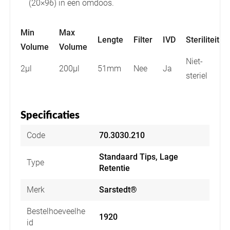
(20×96) in een omdoos.
Min
Max
Lengte
Filter
IVD
Steriliteit
Volume
Volume
Niet-
2µl
200µl
51mm
Nee
Ja
steriel
Specificaties
Code
70.3030.210
Standaard Tips, Lage
Type
Retentie
Merk
Sarstedt®
Bestelhoeveelhe
1920
id