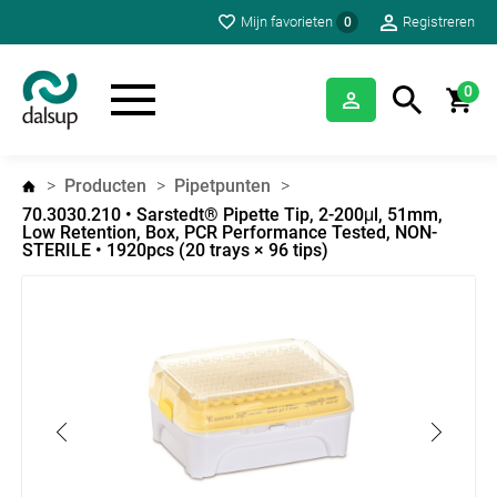
Mijn favorieten
Registreren
0
0
Producten
Pipetpunten
70.3030.210 • Sarstedt® Pipette Tip, 2-200μl, 51mm,
Low Retention, Box, PCR Performance Tested, NON-
STERILE • 1920pcs (20 trays × 96 tips)