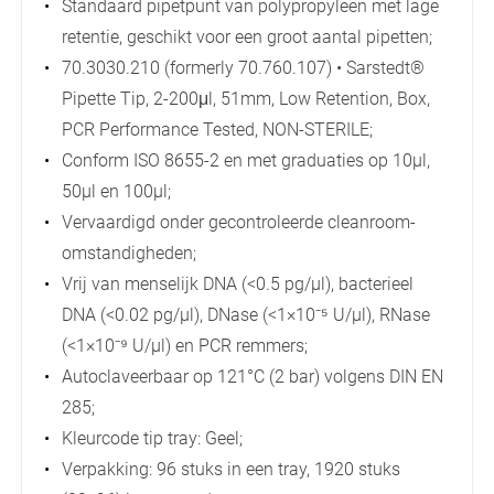
Standaard pipetpunt van polypropyleen met lage
retentie, geschikt voor een groot aantal pipetten;
70.3030.210 (formerly 70.760.107) • Sarstedt®
Pipette Tip, 2-200μl, 51mm, Low Retention, Box,
PCR Performance Tested, NON-STERILE;
Conform ISO 8655-2 en met graduaties op 10µl,
50µl en 100µl;
Vervaardigd onder gecontroleerde cleanroom-
omstandigheden;
Vrij van menselijk DNA (<0.5 pg/µl), bacterieel
DNA (<0.02 pg/µl), DNase (<1×10⁻⁵ U/µl), RNase
(<1×10⁻⁹ U/µl) en PCR remmers;
Autoclaveerbaar op 121°C (2 bar) volgens DIN EN
285;
Kleurcode tip tray: Geel;
Verpakking: 96 stuks in een tray, 1920 stuks