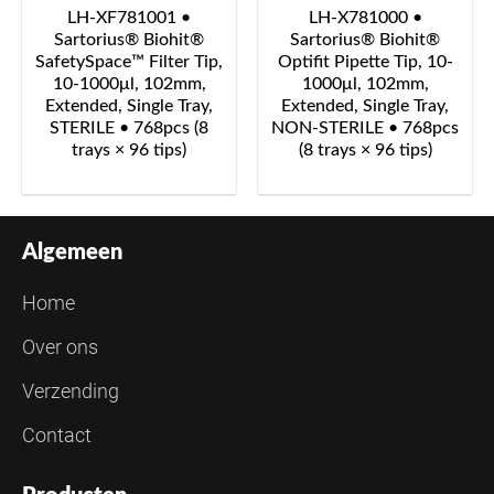
LH-XF781001 •
LH-X781000 •
Sartorius® Biohit®
Sartorius® Biohit®
SafetySpace™ Filter Tip,
Optifit Pipette Tip, 10-
10-1000μl, 102mm,
1000μl, 102mm,
Extended, Single Tray,
Extended, Single Tray,
STERILE • 768pcs (8
NON-STERILE • 768pcs
trays × 96 tips)
(8 trays × 96 tips)
Algemeen
Home
Over ons
Verzending
Contact