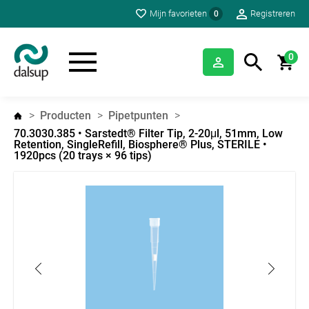
Mijn favorieten
Registreren
0
0
Producten
Pipetpunten
70.3030.385 • Sarstedt® Filter Tip, 2-20μl, 51mm, Low
Retention, SingleRefill, Biosphere® Plus, STERILE •
1920pcs (20 trays × 96 tips)