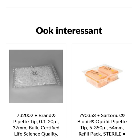
Ook interessant
732002 • Brand®
790353 • Sartorius®
Pipette Tip, 0.1-20μl,
Biohit® Optifit Pipette
37mm, Bulk, Certified
Tip, 5-350μl, 54mm,
Life Science Quality,
Refill Pack, STERILE •