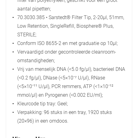
filter van polyethyleen, geschikt voor een groot
aantal pipetten;
70.3030.385 • Sarstedt® Filter Tip, 2-20µl, 51mm,
Low Retention, SingleRefill, Biosphere® Plus,
STERILE;
Conform ISO 8655-2 en met graduatie op 10µl;
Vervaardigd onder gecontroleerde cleanroom-
omstandigheden;
Vrij van menselijk DNA (<5.0 fg/µl), bacterieel DNA
(<0.2 fg/µl), DNase (<5×10⁻⁷ U/µl), RNase
(<5×10⁻¹¹ U/µl), PCR remmers, ATP (<1×10⁻¹²
mmol/µl) en Pyrogenen (<0.002 EU/ml);
Kleurcode tip tray: Geel;
Verpakking: 96 stuks in een tray, 1920 stuks
(20×96) in een omdoos.