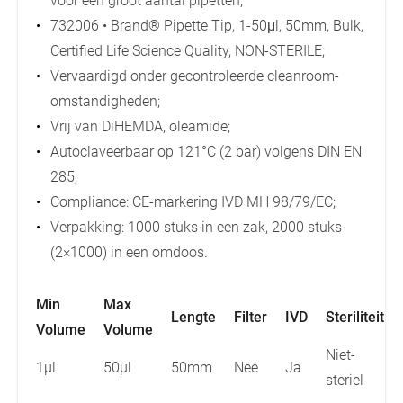
voor een groot aantal pipetten;
732006 • Brand® Pipette Tip, 1-50μl, 50mm, Bulk,
Certified Life Science Quality, NON-STERILE;
Vervaardigd onder gecontroleerde cleanroom-
omstandigheden;
Vrij van DiHEMDA, oleamide;
Autoclaveerbaar op 121°C (2 bar) volgens DIN EN
285;
Compliance: CE-markering IVD MH 98/79/EC;
Verpakking: 1000 stuks in een zak, 2000 stuks
(2×1000) in een omdoos.
Min
Max
Lengte
Filter
IVD
Steriliteit
Volume
Volume
Niet-
1µl
50µl
50mm
Nee
Ja
steriel