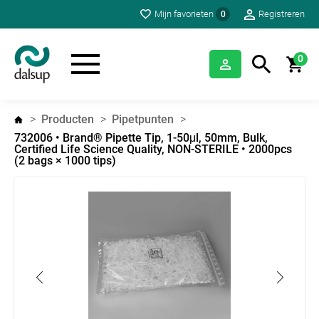
Mijn favorieten
Registreren
0
0
Producten
Pipetpunten
732006 • Brand® Pipette Tip, 1-50μl, 50mm, Bulk,
Certified Life Science Quality, NON-STERILE • 2000pcs
(2 bags × 1000 tips)