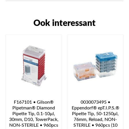
Ook interessant
F167101 • Gilson®
0030073495 •
Pipetman® Diamond
Eppendorf® epT.I.P.S.®
Pipette Tip, 0.1-10μl,
Pipette Tip, 50-1250μl,
30mm, D10, TowerPack,
76mm, Reload, NON-
NON-STERILE • 960pcs
STERILE • 960pcs (10