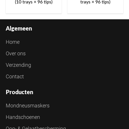
(10 trays × 96 tips)
trays × 96 tips)
Algemeen
Home
Over ons
Verzending
Contact
Producten
Mondneusmaskers
Handschoenen
Oog- & Gelaatbescherming