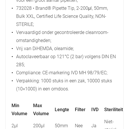
voor een groot aantal pipetten;
732028 • Brand® Pipette Tip, 2-200μl, 50mm,
Bulk XXL, Certified Life Science Quality, NON-
STERILE;
Vervaardigd onder gecontroleerde cleanroom-
omstandigheden;
Vrij van DiHEMDA, oleamide;
Autoclaveerbaar op 121°C (2 bar) volgens DIN EN
285;
Compliance: CE-markering IVD MH 98/79/EC;
Verpakking: 1000 stuks in een zak, 10000 stuks
(10×1000) in een omdoos.
Min
Max
Lengte
Filter
IVD
Steriliteit
Volume
Volume
Niet-
2µl
200µl
50mm
Nee
Ja