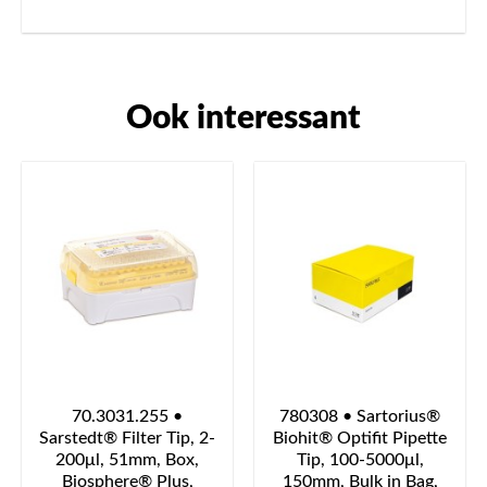
Ook interessant
70.3031.255 •
780308 • Sartorius®
Sarstedt® Filter Tip, 2-
Biohit® Optifit Pipette
200μl, 51mm, Box,
Tip, 100-5000μl,
Biosphere® Plus,
150mm, Bulk in Bag,