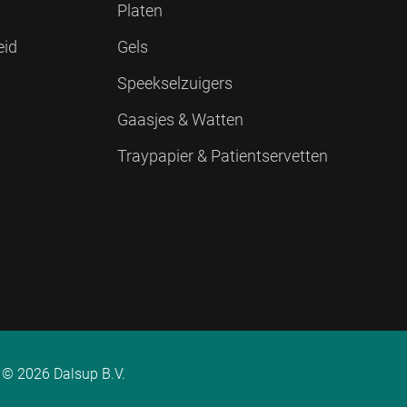
Platen
eid
Gels
Speekselzuigers
Gaasjes & Watten
Traypapier & Patientservetten
© 2026 Dalsup B.V.