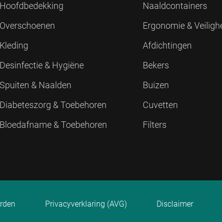
Hoofdbedekking
Naaldcontainers
Overschoenen
Ergonomie & Veiligh
Kleding
Afdichtingen
Desinfectie & Hygiëne
Bekers
Spuiten & Naalden
Buizen
Diabeteszorg & Toebehoren
Cuvetten
Bloedafname & Toebehoren
Filters
rden
Privacyverklaring (AVG)
Disclaimer