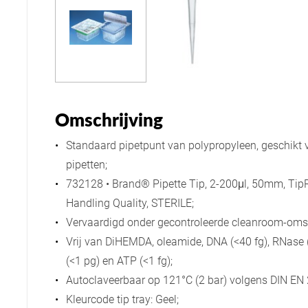
Omschrijving
Standaard pipetpunt van polypropyleen, geschikt 
pipetten;
732128 • Brand® Pipette Tip, 2-200μl, 50mm, Tip
Handling Quality, STERILE;
Vervaardigd onder gecontroleerde cleanroom-oms
Vrij van DiHEMDA, oleamide, DNA (<40 fg), RNase (
(<1 pg) en ATP (<1 fg);
Autoclaveerbaar op 121°C (2 bar) volgens DIN EN 
Kleurcode tip tray: Geel;