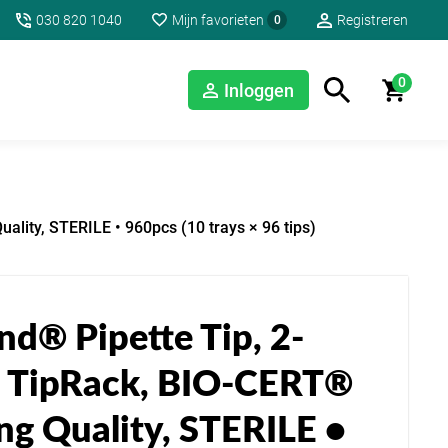
030 820 1040
Mijn favorieten
Registreren
0
0
Inloggen
lity, STERILE • 960pcs (10 trays × 96 tips)
d® Pipette Tip, 2-
 TipRack, BIO-CERT®
ng Quality, STERILE •