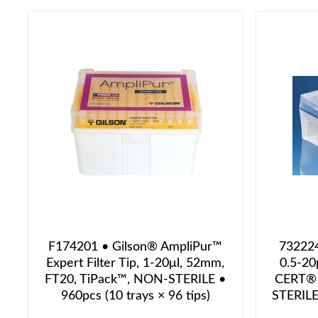
F174201 • Gilson® AmpliPur™
732224
Expert Filter Tip, 1-20μl, 52mm,
0.5-20
FT20, TiPack™, NON-STERILE •
CERT® L
960pcs (10 trays × 96 tips)
STERILE