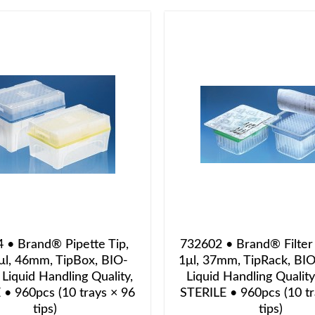
 • Brand® Pipette Tip,
732602 • Brand® Filter 
μl, 46mm, TipBox, BIO-
1μl, 37mm, TipRack, B
iquid Handling Quality,
Liquid Handling Qualit
 • 960pcs (10 trays × 96
STERILE • 960pcs (10 tr
tips)
tips)