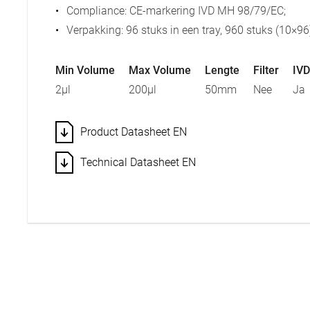
Compliance: CE-markering IVD MH 98/79/EC;
Verpakking: 96 stuks in een tray, 960 stuks (10×9
Min Volume
Max Volume
Lengte
Filter
IVD
2µl
200µl
50mm
Nee
Ja
Product Datasheet EN
Technical Datasheet EN