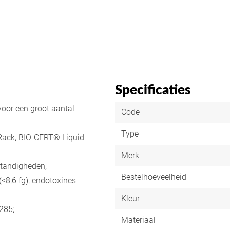
Specificaties
voor een groot aantal
Code
Type
Rack, BIO-CERT® Liquid
Merk
tandigheden;
Bestelhoeveelheid
<8,6 fg), endotoxines
Kleur
285;
Materiaal