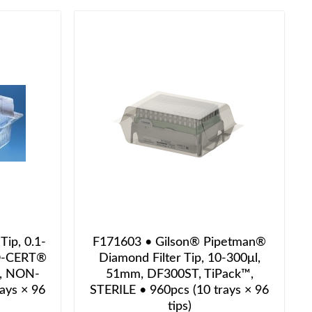
Tip, 0.1-
F171603 • Gilson® Pipetman®
IO-CERT®
Diamond Filter Tip, 10-300μl,
y, NON-
51mm, DF300ST, TiPack™,
ays × 96
STERILE • 960pcs (10 trays × 96
tips)