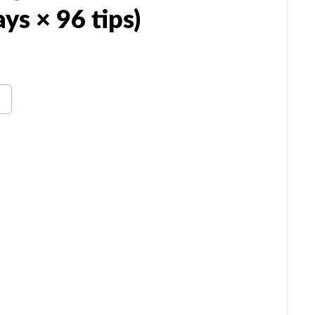
ys × 96 tips)
n