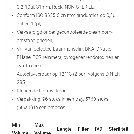
0.2-10µl, 31mm, Rack, NON-STERILE;
Conform ISO 8655-6 en met graduaties op 0,5µl,
2µl en 10µl;
Vervaardigd onder gecontroleerde cleanroom-
omstandigheden;
Vrij van detecteerbaar menselijk DNA, DNase,
RNase, PCR remmers, pyrogenen/endotoxinen en
cytotoxinen;
Autoclaveerbaar op 121°C (2 bar) volgens DIN EN
285;
Kleurcode tip tray: Rood;
Verpakking: 96 stuks in een tray, 5760 stuks
(60×96) in een omdoos.
Min
Max
Lengte
Filter
IVD
Steriliteit
Volume
Volume