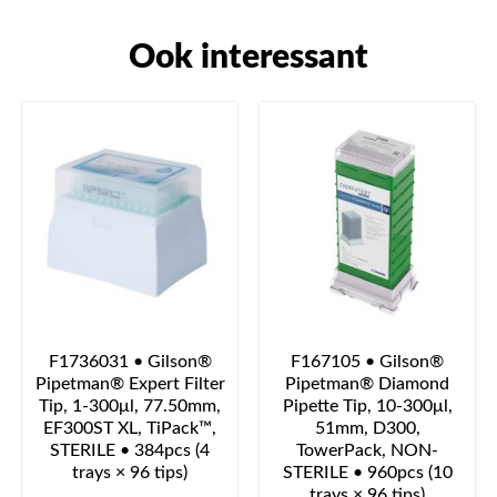
Ook interessant
F1736031 • Gilson®
F167105 • Gilson®
Pipetman® Expert Filter
Pipetman® Diamond
Tip, 1-300μl, 77.50mm,
Pipette Tip, 10-300μl,
EF300ST XL, TiPack™,
51mm, D300,
STERILE • 384pcs (4
TowerPack, NON-
trays × 96 tips)
STERILE • 960pcs (10
trays × 96 tips)