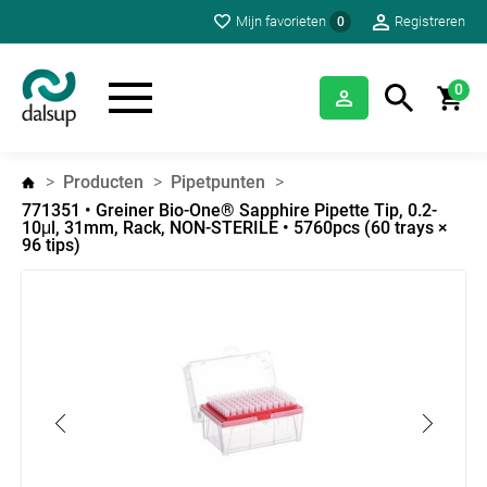
Mijn favorieten
Registreren
0
0
Producten
Pipetpunten
771351 • Greiner Bio-One® Sapphire Pipette Tip, 0.2-
10μl, 31mm, Rack, NON-STERILE • 5760pcs (60 trays ×
96 tips)