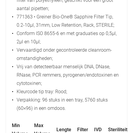
filter van polyethyleen, geschikt voor een groot
aantal pipetten;
771363 • Greiner Bio-One® Sapphire Filter Tip,
0.2-10µl, 31mm, Low Retention, Rack, STERILE;
Conform ISO 8655-6 en met graduaties op 0,5µl,
2µl en 10µl;
Vervaardigd onder gecontroleerde cleanroom-
omstandigheden;
Vrij van detecteerbaar menselijk DNA, DNase,
RNase, PCR remmers, pyrogenen/endotoxinen en
cytotoxinen;
Kleurcode tip tray: Rood;
Verpakking: 96 stuks in een tray, 5760 stuks
(60×96) in een omdoos.
Min
Max
Lengte
Filter
IVD
Steriliteit