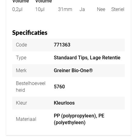
Volume
Volume
0,2µl
10µl
31mm
Ja
Nee
Steriel
Specificaties
Code
771363
Type
Standaard Tips, Lage Retentie
Merk
Greiner Bio-One®
Bestelhoeveel
5760
heid
Kleur
Kleurloos
PP (polypropyleen), PE
Materiaal
(polyethyleen)