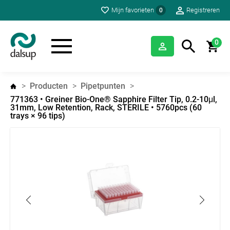
Mijn favorieten
Registreren
0
0
Producten
Pipetpunten
771363 • Greiner Bio-One® Sapphire Filter Tip, 0.2-10μl,
31mm, Low Retention, Rack, STERILE • 5760pcs (60
trays × 96 tips)