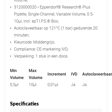
volume;
3120000020 • Eppendorf® Research® Plus
Pipette, Single-Channel, Variable Volume, 0.5-
10µl, incl. epT.I.P.S.® Box;
Autoclaveerbaar op 121°C (1 bar) gedurende 20
minuten;
Kleurcode: Middengrijs;
Compliance: CE-markering IVD;
Verpakking: 1 stuk in een doos.
Min
Max
Increment
IVD
Autoclaveerbaa
Volume
Volume
0,5µl
10µl
0,01µl
Ja
Ja
Specificaties