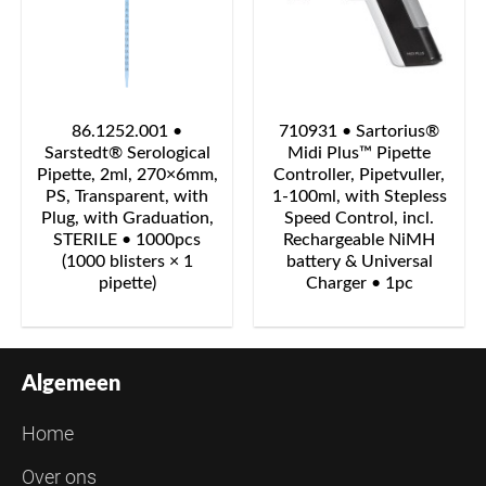
86.1252.001 •
710931 • Sartorius®
Sarstedt® Serological
Midi Plus™ Pipette
Pipette, 2ml, 270×6mm,
Controller, Pipetvuller,
PS, Transparent, with
1-100ml, with Stepless
Plug, with Graduation,
Speed Control, incl.
STERILE • 1000pcs
Rechargeable NiMH
(1000 blisters × 1
battery & Universal
pipette)
Charger • 1pc
Algemeen
Home
Over ons