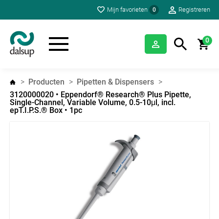
Mijn favorieten
Registreren
0
0
Producten
Pipetten & Dispensers
3120000020 • Eppendorf® Research® Plus Pipette,
Single-Channel, Variable Volume, 0.5-10μl, incl.
epT.I.P.S.® Box • 1pc