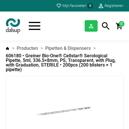
Mijn favorieten
Registreren
0
0
Producten
Pipetten & Dispensers
606180 • Greiner Bio-One® Cellstar® Serological
Pipette, 5ml, 336.5×8mm, PS, Transparent, with Plug,
with Graduation, STERILE • 200pcs (200 blisters × 1
pipette)