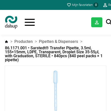
Mijn favorieten
R
0
Producten
Pipetten & Dispensers
86.1171.001 • Sarstedt® Transfer Pipette, 3.5ml,
155×15mm, LDPE, Transparent, Droplet Size 35-55μl,
with Graduation, STERILE • 840pcs (840 peel packs × 1
pipette)