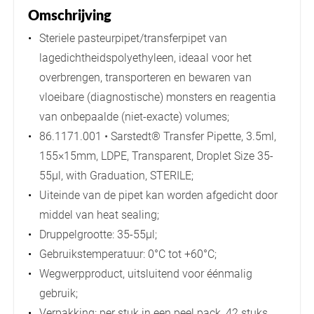
Omschrijving
Steriele pasteurpipet/transferpipet van
lagedichtheidspolyethyleen, ideaal voor het
overbrengen, transporteren en bewaren van
vloeibare (diagnostische) monsters en reagentia
van onbepaalde (niet-exacte) volumes;
86.1171.001 • Sarstedt® Transfer Pipette, 3.5ml,
155×15mm, LDPE, Transparent, Droplet Size 35-
55µl, with Graduation, STERILE;
Uiteinde van de pipet kan worden afgedicht door
middel van heat sealing;
Druppelgrootte: 35-55µl;
Gebruikstemperatuur: 0°C tot +60°C;
Wegwerpproduct, uitsluitend voor éénmalig
gebruik;
Verpakking: per stuk in een peel pack, 42 stuks