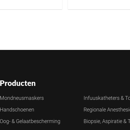
Producten
Mondneusmaskers
Infuuskatheters & 
Handschoenen
Regionale Anesthes
Oog- & Gelaatbescherming
Biopsie, Aspiratie &