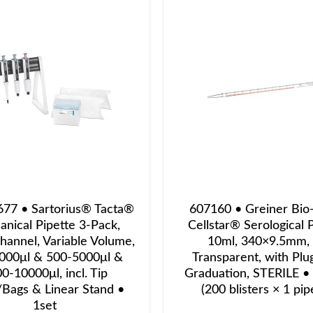
77 • Sartorius® Tacta®
607160 • Greiner Bi
nical Pipette 3-Pack,
Cellstar® Serological P
hannel, Variable Volume,
10ml, 340×9.5mm, 
000μl & 500-5000μl &
Transparent, with Plug
0-10000μl, incl. Tip
Graduation, STERILE •
Bags & Linear Stand •
(200 blisters × 1 pip
1set