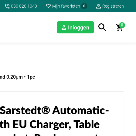
030 820 1040
Mijn favorieten
Registreren
0
0
Inloggen
and 0.20μm • 1pc
 Sarstedt® Automatic-
th EU Charger, Table