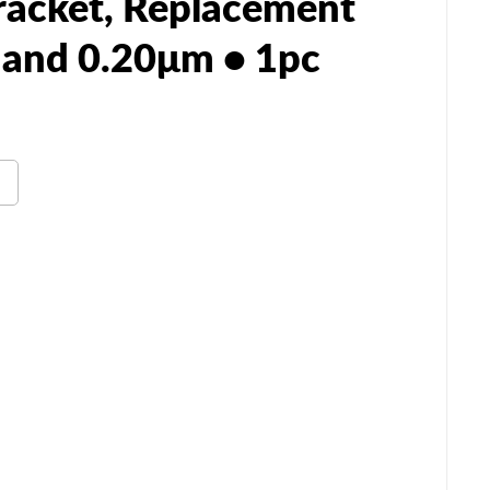
racket, Replacement
m and 0.20μm • 1pc
n