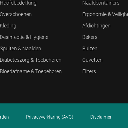
Hoofdbedekking
Naaldcontainers
Overschoenen
Ergonomie & Veiligh
Kleding
Afdichtingen
Desinfectie & Hygiëne
Bekers
Spuiten & Naalden
Buizen
Diabeteszorg & Toebehoren
Cuvetten
Bloedafname & Toebehoren
Filters
rden
Privacyverklaring (AVG)
Disclaimer