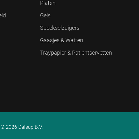
Platen
eid
Gels
Speekselzuigers
Gaasjes & Watten
Traypapier & Patientservetten
© 2026 Dalsup B.V.