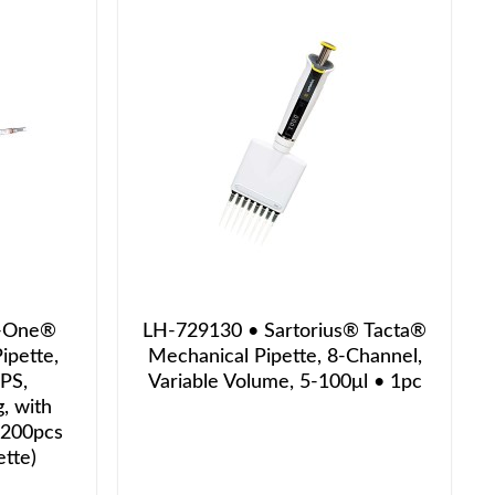
o-One®
LH-729130 • Sartorius® Tacta®
ipette,
Mechanical Pipette, 8-Channel,
PS,
Variable Volume, 5-100μl • 1pc
, with
 200pcs
ette)