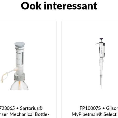
Ook interessant
723065 • Sartorius®
FP10007S • Gils
ser Mechanical Bottle-
MyPipetman® Select