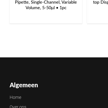
Pipette, Single-Channel, Variable
top Dis
Volume, 5-50μl • 1pc
Algemeen
Home
Over ons