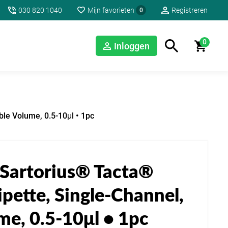
030 820 1040
Mijn favorieten
Registreren
0
0
Inloggen
le Volume, 0.5-10μl • 1pc
Sartorius® Tacta®
pette, Single-Channel,
me, 0.5-10μl • 1pc