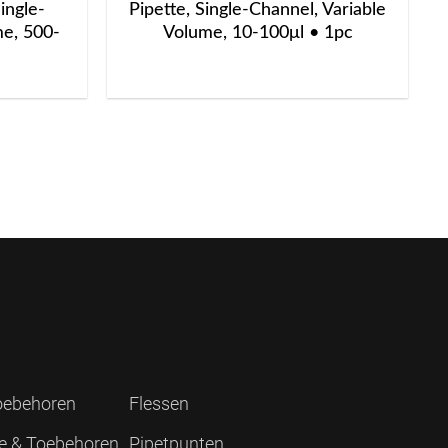
ingle-
Pipette, Single-Channel, Variable
me, 500-
Volume, 10-100μl • 1pc
Toebehoren
Flessen
ie & Toebehoren
Pipetpunten