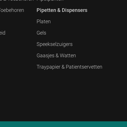
 Toebehoren
Pipetten & Dispensers
Platen
eid
Gels
Speekselzuigers
Gaasjes & Watten
Traypapier & Patientservetten