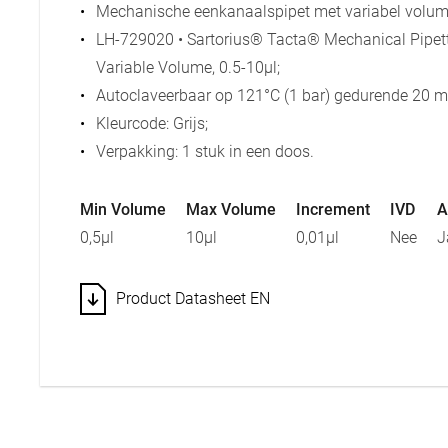
Mechanische eenkanaalspipet met variabel volum
LH-729020 • Sartorius® Tacta® Mechanical Pipett
Variable Volume, 0.5-10µl;
Autoclaveerbaar op 121°C (1 bar) gedurende 20 m
Kleurcode: Grijs;
Verpakking: 1 stuk in een doos.
Min Volume
Max Volume
Increment
IVD
A
0,5µl
10µl
0,01µl
Nee
J
Product Datasheet EN