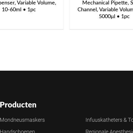
penser, Variable Volume,
Mechanical Pipette, S
10-60ml • 1pc
Channel, Variable Volu
5000μl • 1pc
Producten
Mondneusmaskers
Infuuskatheters & 
Handschoenen
Regionale Anesthes