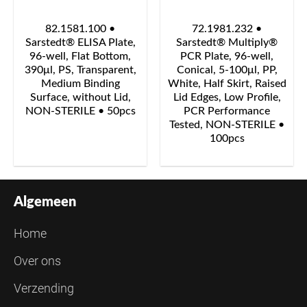
82.1581.100 •
72.1981.232 •
Sarstedt® ELISA Plate,
Sarstedt® Multiply®
96-well, Flat Bottom,
PCR Plate, 96-well,
390μl, PS, Transparent,
Conical, 5-100μl, PP,
Medium Binding
White, Half Skirt, Raised
Surface, without Lid,
Lid Edges, Low Profile,
NON-STERILE • 50pcs
PCR Performance
Tested, NON-STERILE •
100pcs
Algemeen
Home
Over ons
Verzending