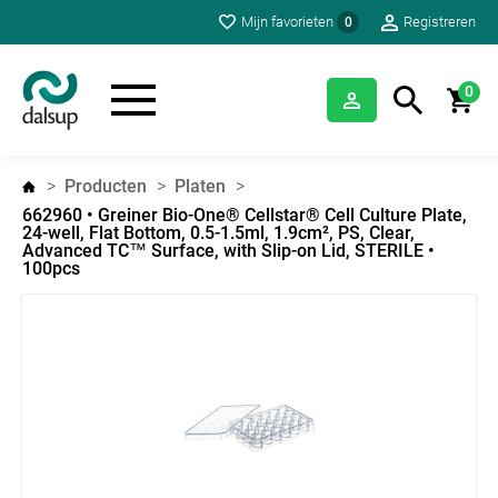
Mijn favorieten
Registreren
0
0
Producten
Platen
662960 • Greiner Bio-One® Cellstar® Cell Culture Plate,
24-well, Flat Bottom, 0.5-1.5ml, 1.9cm², PS, Clear,
Advanced TC™ Surface, with Slip-on Lid, STERILE •
100pcs