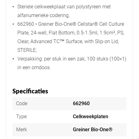
Steriele celkweekplaat van polystyreen met
alfanumerieke codering;
662960 • Greiner Bio-One® Cellstar® Cell Culture
Plate, 24-well, Flat Bottom, 0.5-1.5ml, 1.9cm², PS,
Clear, Advanced TC™ Surface, with Slip-on Lid,
STERILE;
Verpakking: per stuk in een zak, 100 stuks (100×1)
in een omdoos.
Specificaties
Code
662960
Type
Celkweekplaten
Merk
Greiner Bio-One®