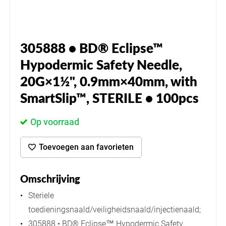
305888 • BD® Eclipse™
Hypodermic Safety Needle,
20G×1½", 0.9mm×40mm, with
SmartSlip™, STERILE • 100pcs
Op voorraad
Toevoegen aan favorieten
Omschrijving
Steriele
toedieningsnaald/veiligheidsnaald/injectienaald;
305888 • BD® Eclipse™ Hypodermic Safety