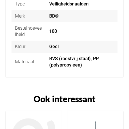
Type
Veiligheidsnaalden
Merk
BD®
Bestelhoevee
100
lheid
Kleur
Geel
RVS (roestvrij staal), PP
Materiaal
(polypropyleen)
Ook interessant