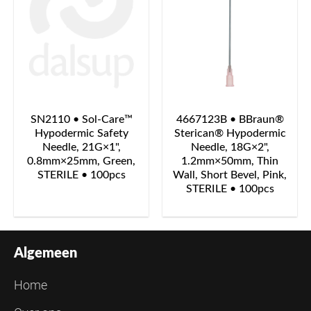
SN2110 • Sol-Care™
4667123B • BBraun®
Hypodermic Safety
Sterican® Hypodermic
Needle, 21G×1",
Needle, 18G×2",
0.8mm×25mm, Green,
1.2mm×50mm, Thin
STERILE • 100pcs
Wall, Short Bevel, Pink,
STERILE • 100pcs
Algemeen
Home