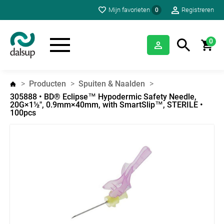
Mijn favorieten
Registreren
0
0
Producten
Spuiten & Naalden
305888 • BD® Eclipse™ Hypodermic Safety Needle,
20G×1½", 0.9mm×40mm, with SmartSlip™, STERILE •
100pcs