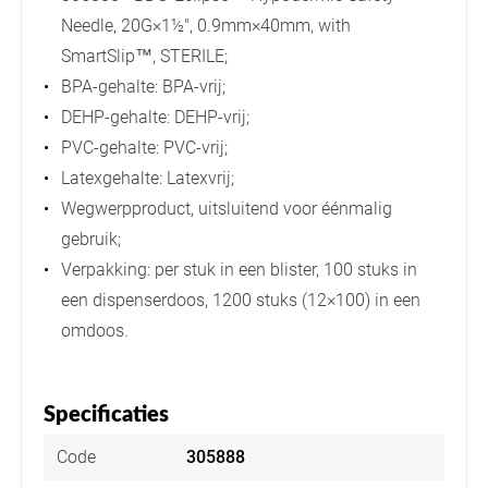
Needle, 20G×1½", 0.9mm×40mm, with
SmartSlip™, STERILE;
BPA-gehalte: BPA-vrij;
DEHP-gehalte: DEHP-vrij;
PVC-gehalte: PVC-vrij;
Latexgehalte: Latexvrij;
Wegwerpproduct, uitsluitend voor éénmalig
gebruik;
Verpakking: per stuk in een blister, 100 stuks in
een dispenserdoos, 1200 stuks (12×100) in een
omdoos.
Specificaties
Code
305888