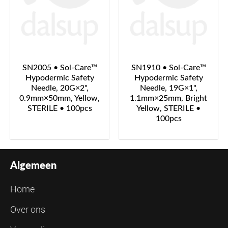
SN2005 • Sol-Care™
SN1910 • Sol-Care™
Hypodermic Safety
Hypodermic Safety
Needle, 20G×2",
Needle, 19G×1",
0.9mm×50mm, Yellow,
1.1mm×25mm, Bright
STERILE • 100pcs
Yellow, STERILE •
100pcs
Algemeen
Home
Over ons