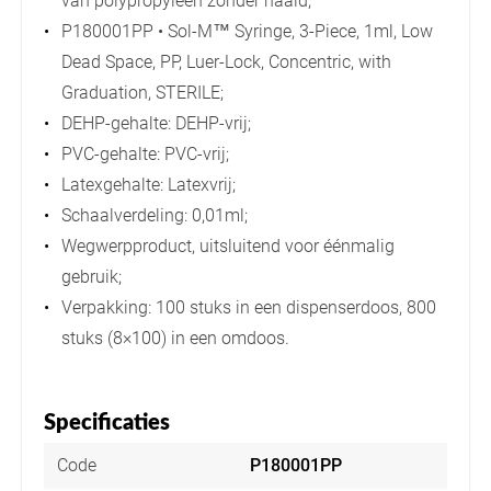
van polypropyleen zonder naald;
P180001PP • Sol-M™ Syringe, 3-Piece, 1ml, Low
Dead Space, PP, Luer-Lock, Concentric, with
Graduation, STERILE;
DEHP-gehalte: DEHP-vrij;
PVC-gehalte: PVC-vrij;
Latexgehalte: Latexvrij;
Schaalverdeling: 0,01ml;
Wegwerpproduct, uitsluitend voor éénmalig
gebruik;
Verpakking: 100 stuks in een dispenserdoos, 800
stuks (8×100) in een omdoos.
Specificaties
Code
P180001PP