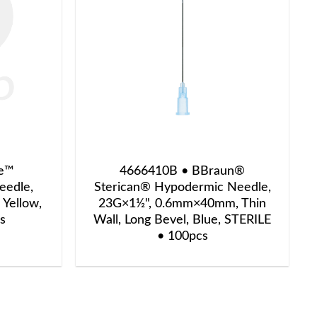
re™
4666410B • BBraun®
eedle,
Sterican® Hypodermic Needle,
Yellow,
23G×1½", 0.6mm×40mm, Thin
s
Wall, Long Bevel, Blue, STERILE
• 100pcs