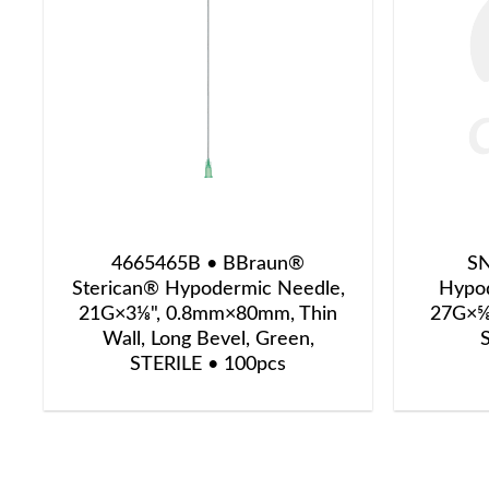
4665465B • BBraun®
SN
Sterican® Hypodermic Needle,
Hypod
21G×3⅛", 0.8mm×80mm, Thin
27G×⅝
Wall, Long Bevel, Green,
STERILE • 100pcs