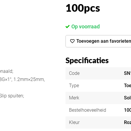
100pcs
Op voorraad
Toevoegen aan favoriete
Specificaties
enaald;
Code
SN
 18G×1", 1.2mm×25mm,
Type
To
lip spuiten;
Merk
So
Bestelhoeveelheid
10
Kleur
Ro