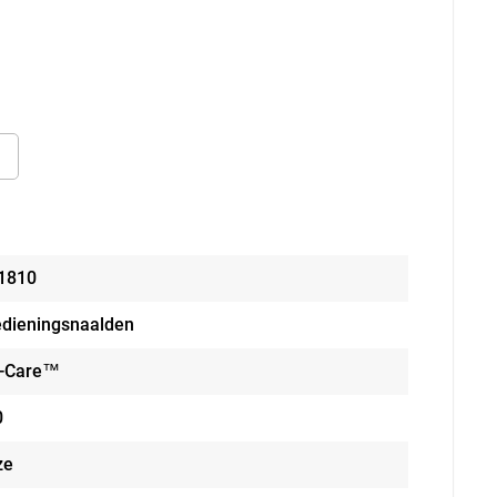
n
1810
edieningsnaalden
l-Care™
0
ze