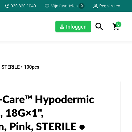
030 820 1040
Mijn favorieten
Registreren
0
0
Inloggen
 STERILE • 100pcs
l-Care™ Hypodermic
, 18G×1",
 Pink, STERILE •