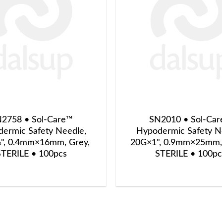
2758 • Sol-Care™
SN2010 • Sol-Ca
ermic Safety Needle,
Hypodermic Safety N
", 0.4mm×16mm, Grey,
20G×1", 0.9mm×25mm, 
STERILE • 100pcs
STERILE • 100pc