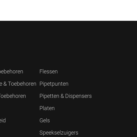
Toebehoren
Flessen
ie & Toebehoren
Pipetpunten
 Toebehoren
Pipetten & Dispensers
Platen
eid
Gels
Speekselzuigers