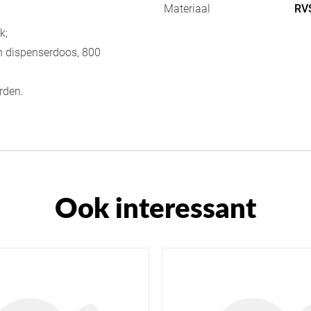
Materiaal
RVS
k;
een dispenserdoos, 800
rden.
Ook interessant