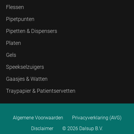
Flessen
Pipetpunten
Pipetten & Dispensers
Platen
Gels
Speekselzuigers
Gaasjes & Watten
Traypapier & Patientservetten
Algemene Voorwaarden
Privacyverklaring (AVG)
Disclaimer
© 2026 Dalsup B.V.