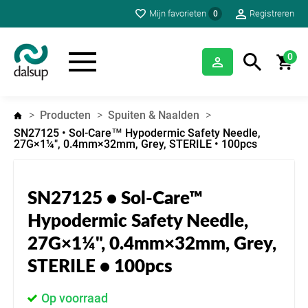
Mijn favorieten
Registreren
0
0
Producten
Spuiten & Naalden
SN27125 • Sol-Care™ Hypodermic Safety Needle,
27G×1¼", 0.4mm×32mm, Grey, STERILE • 100pcs
SN27125 • Sol-Care™
Hypodermic Safety Needle,
27G×1¼", 0.4mm×32mm, Grey,
STERILE • 100pcs
Op voorraad