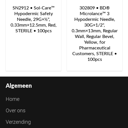
SN2912 • Sol-Care™
302809 • BD®
Hypodermic Safety
Microlance™ 3
Needle, 29G×½",
Hypodermic Needle,
0.33mm×12.5mm, Red,
30G×1/2",
STERILE • 100pcs
0.3mm×13mm, Regular
Wall, Regular Bevel,
Yellow, for
Pharmaceutical
Customers, STERILE •
100pcs
Algemeen
Home
Over ons
Verzending