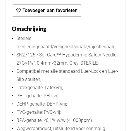
Toevoegen aan favorieten
Omschrijving
Steriele
toedieningsnaald/veiligheidsnaald/injectienaald;
SN27125 • Sol-Care™ Hypodermic Safety Needle,
27G×1¼", 0.4mm×32mm, Grey, STERILE;
Compatibel met alle standaard Luer-Lock en Luer-
Slip spuiten;
Latexgehalte: Latexvrij;
PHT-gehalte: PHT-vrij;
DEHP-gehalte: DEHP-vrij;
PVC-gehalte: PVC-vrij;
BPA-gehalte: <0,1% w/w (<1000ppm);
Wegwerpproduct, uitsluitend voor éénmalig