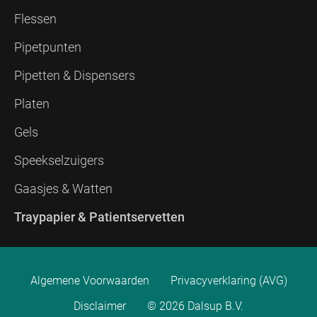
Flessen
Pipetpunten
Pipetten & Dispensers
Platen
Gels
Speekselzuigers
Gaasjes & Watten
Traypapier & Patientservetten
Algemene Voorwaarden
Privacyverklaring (AVG)
Disclaimer
© 2026 Dalsup B.V.