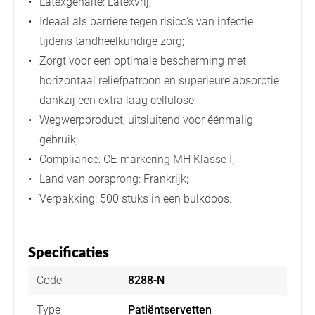
Latexgehalte: Latexvrij;
Ideaal als barrière tegen risico's van infectie
tijdens tandheelkundige zorg;
Zorgt voor een optimale bescherming met
horizontaal reliëfpatroon en superieure absorptie
dankzij een extra laag cellulose;
Wegwerpproduct, uitsluitend voor éénmalig
gebruik;
Compliance: CE-markering MH Klasse I;
Land van oorsprong: Frankrijk;
Verpakking: 500 stuks in een bulkdoos.
Specificaties
Code
8288-N
Type
Patiëntservetten