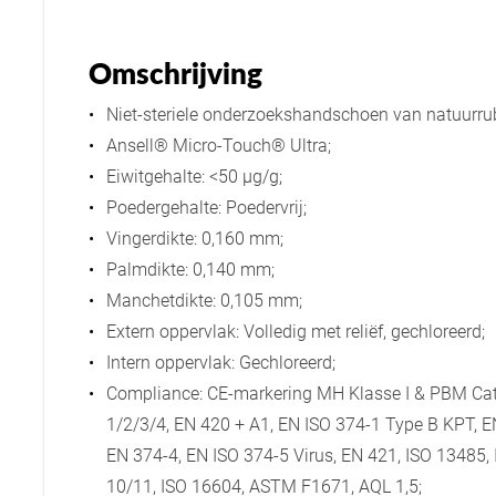
Omschrijving
Niet-steriele onderzoekshandschoen van natuurrub
Ansell® Micro-Touch® Ultra;
Eiwitgehalte: <50 µg/g;
Poedergehalte: Poedervrij;
Vingerdikte: 0,160 mm;
Palmdikte: 0,140 mm;
Manchetdikte: 0,105 mm;
Extern oppervlak: Volledig met reliëf, gechloreerd;
Intern oppervlak: Gechloreerd;
Compliance: CE-markering MH Klasse I & PBM Categ
1/2/3/4, EN 420 + A1, EN ISO 374-1 Type B KPT, E
EN 374-4, EN ISO 374-5 Virus, EN 421, ISO 13485,
10/11, ISO 16604, ASTM F1671, AQL 1,5;