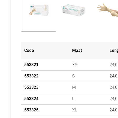
Code
Maat
Len
553321
XS
24,
553322
S
24,
553323
M
24,
553324
L
24,
553325
XL
24,