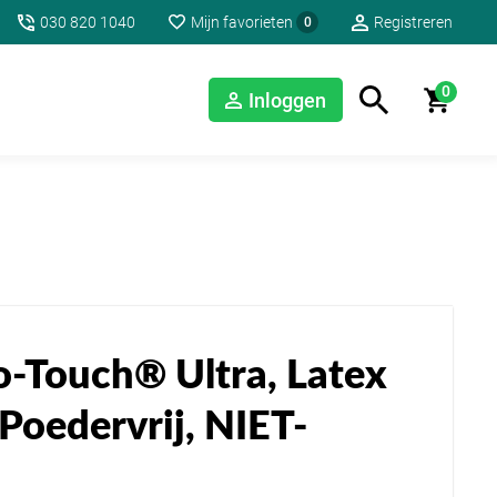
030 820 1040
Mijn favorieten
Registreren
0
0
Inloggen
o-Touch® Ultra, Latex
Poedervrij, NIET-