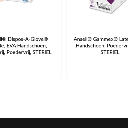
ll® Dispos-A-Glove®
Ansell® Gammex® Latex
ile, EVA Handschoen,
Handschoen, Poedervrij
rij, Poedervrij, STERIEL
STERIEL