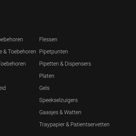
Toebehoren
Flessen
ie & Toebehoren
Pipetpunten
 Toebehoren
Pipetten & Dispensers
Platen
eid
Gels
Speekselzuigers
Gaasjes & Watten
Traypapier & Patientservetten