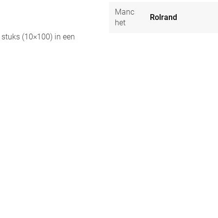
Manc
Rolrand
het
 stuks (10×100) in een