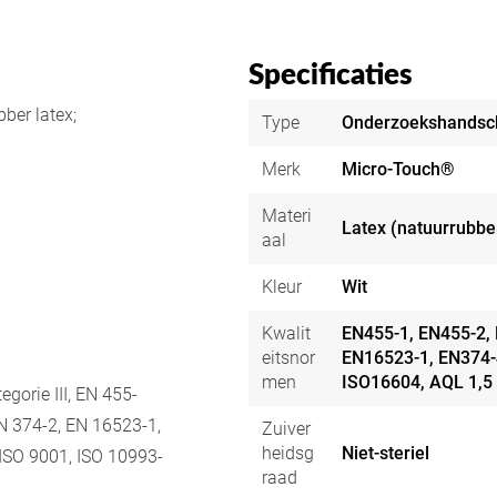
Specificaties
ber latex;
Type
Onderzoekshandsc
Merk
Micro-Touch®
Materi
Latex (natuurrubbe
aal
Kleur
Wit
Kwalit
EN455-1, EN455-2, 
eitsnor
EN16523-1, EN374-
men
ISO16604, AQL 1,5
orie III, EN 455-
N 374-2, EN 16523-1,
Zuiver
heidsg
Niet-steriel
 ISO 9001, ISO 10993-
raad