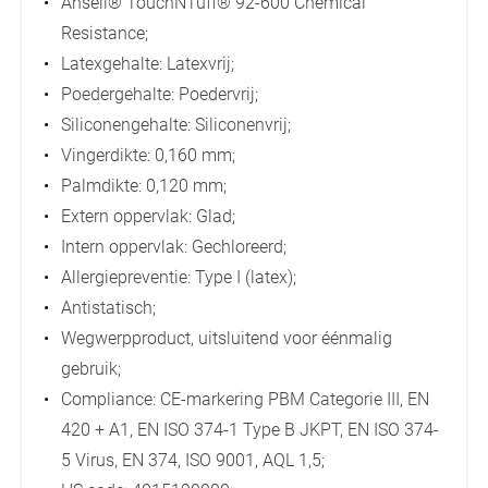
Ansell® TouchNTuff® 92-600 Chemical
Resistance;
Latexgehalte: Latexvrij;
Poedergehalte: Poedervrij;
Siliconengehalte: Siliconenvrij;
Vingerdikte: 0,160 mm;
Palmdikte: 0,120 mm;
Extern oppervlak: Glad;
Intern oppervlak: Gechloreerd;
Allergiepreventie: Type I (latex);
Antistatisch;
Wegwerpproduct, uitsluitend voor éénmalig
gebruik;
Compliance: CE-markering PBM Categorie III, EN
420 + A1, EN ISO 374-1 Type B JKPT, EN ISO 374-
5 Virus, EN 374, ISO 9001, AQL 1,5;