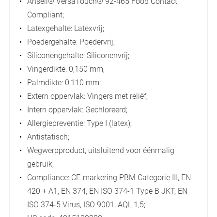
Ansell® VersaTouch® 92-465 Food Contact
Compliant;
Latexgehalte: Latexvrij;
Poedergehalte: Poedervrij;
Siliconengehalte: Siliconenvrij;
Vingerdikte: 0,150 mm;
Palmdikte: 0,110 mm;
Extern oppervlak: Vingers met reliëf;
Intern oppervlak: Gechloreerd;
Allergiepreventie: Type I (latex);
Antistatisch;
Wegwerpproduct, uitsluitend voor éénmalig
gebruik;
Compliance: CE-markering PBM Categorie III, EN
420 + A1, EN 374, EN ISO 374-1 Type B JKT, EN
ISO 374-5 Virus, ISO 9001, AQL 1,5;