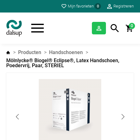
Mijn favorieten
Registreren
0
0
Producten
Handschoenen
Mölnlycke® Biogel® Eclipse®, Latex Handschoen,
Poedervrij, Paar, STERIEL