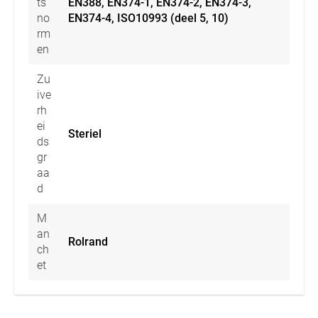
ts
EN388, EN374-1, EN374-2, EN374-3,
no
EN374-4, ISO10993 (deel 5, 10)
rm
en
Zu
ive
rh
ei
Steriel
ds
gr
aa
d
M
an
Rolrand
ch
et