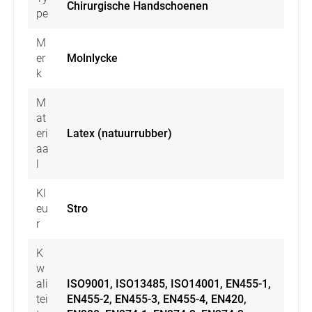
Chirurgische Handschoenen
pe
M
er
Molnlycke
k
M
at
eri
Latex (natuurrubber)
aa
l
Kl
eu
Stro
r
K
w
ali
ISO9001, ISO13485, ISO14001, EN455-1,
tei
EN455-2, EN455-3, EN455-4, EN420,